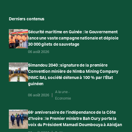
Derniers contenus
Sécurité maritime en Guinée : le Gouvernement
lance une vaste campagne nationale et déploie
30 000 gilets de sauvetage
06 août 2026
Simandou 2040 : signature de la première
Convention minière de Nimba Mining Company
(NMC SA), société détenue à 100 % par l’État
guinéen
A la une
06 août 2026
Economie
66ᵉ anniversaire de l’indépendance de la Côte
d’Ivoire : le Premier ministre Bah Oury porte la
voix du Président Mamadi Doumbouya à Abidjan