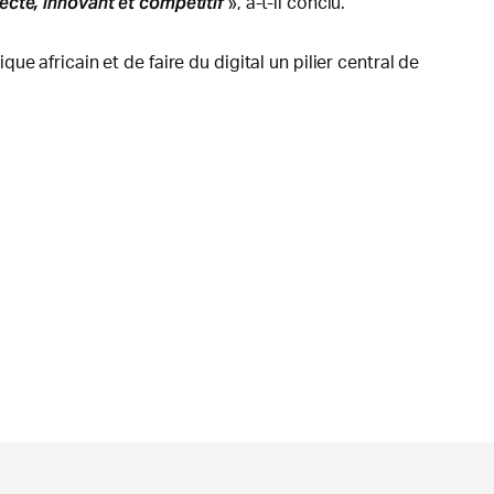
ecté, innovant et compétitif
», a-t-il conclu.
 africain et de faire du digital un pilier central de