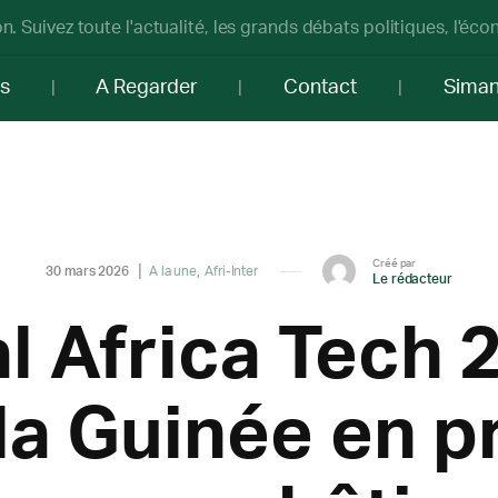
n. Suivez toute l'actualité, les grands débats politiques, l'éc
os
A Regarder
Contact
Sima
Créé par
30 mars 2026
A la une
Afri-Inter
Le rédacteur
l Africa Tech 
 la Guinée en 