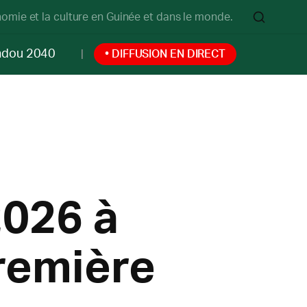
onomie et la culture en Guinée et dans le monde.
ndou 2040
• DIFFUSION EN DIRECT
2026 à
première