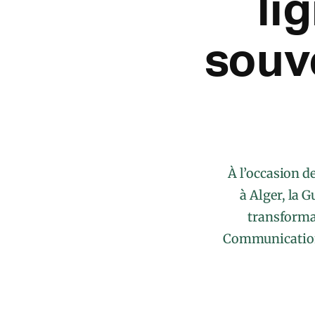
li
souv
À l’occasion d
à Alger, la 
transforma
Communication,