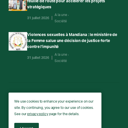
feuille de route pour accélérer les projets
stratégiques
A la une
31 juillet 2026
Société
Violences sexuelles à Mandiana : le ministère de
la Femme salue une décision de justice forte
contre l’impunité
A la une
31 juillet 2026
Société
RTG
We use cookies to enhance your experience on our
site. By continuing, you agree to our use of cookies.
RTG © Copyright 2026 - All rights reserved.
See our
privacy policy
page for the details.