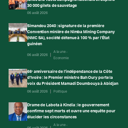
30 000 gilets de sauvetage
06 août 2026
Simandou 2040 : signature de la première
Convention minière de Nimba Mining Company
(NMC SA), société détenue à 100 % par l’État
guinéen
A la une
06 août 2026
Economie
66ᵉ anniversaire de l’indépendance de la Côte
d’Ivoire : le Premier ministre Bah Oury porte la
voix du Président Mamadi Doumbouya à Abidjan
06 août 2026
Politique
Drame de Labota à Kindia : le gouvernement
confirme sept morts et ouvre une enquête pour
élucider les circonstances
A la une
06 août 2026