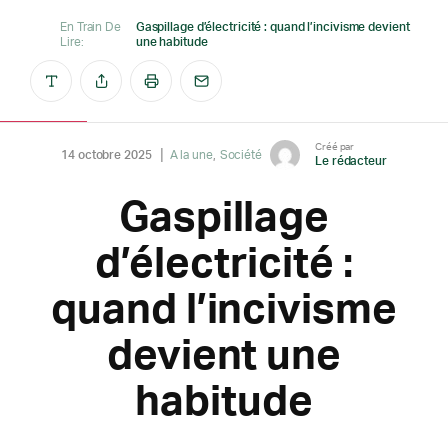
En Train De
Gaspillage d’électricité : quand l’incivisme devient
Lire:
une habitude
Créé par
14 octobre 2025
A la une
Société
Le rédacteur
Gaspillage
d’électricité :
quand l’incivisme
devient une
habitude