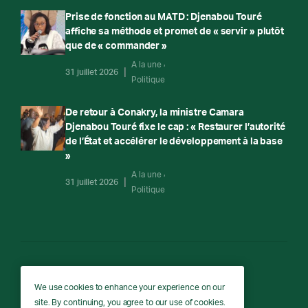
Prise de fonction au MATD : Djenabou Touré
affiche sa méthode et promet de « servir » plutôt
que de « commander »
A la une
31 juillet 2026
Politique
De retour à Conakry, la ministre Camara
Djenabou Touré fixe le cap : « Restaurer l’autorité
de l’État et accélérer le développement à la base
»
A la une
31 juillet 2026
Politique
RTG
We use cookies to enhance your experience on our
site. By continuing, you agree to our use of cookies.