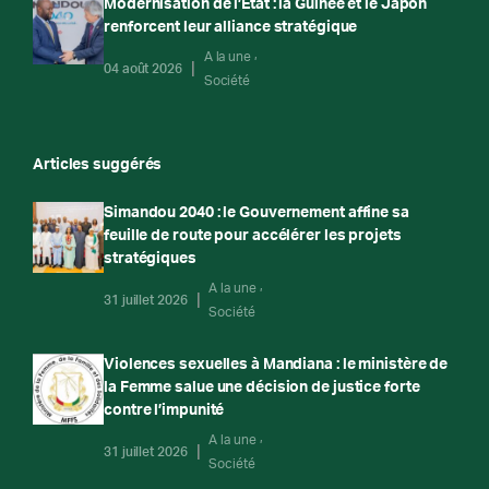
Modernisation de l’État : la Guinée et le Japon
renforcent leur alliance stratégique
A la une
04 août 2026
Société
Articles suggérés
Simandou 2040 : le Gouvernement affine sa
feuille de route pour accélérer les projets
stratégiques
A la une
31 juillet 2026
Société
Violences sexuelles à Mandiana : le ministère de
la Femme salue une décision de justice forte
contre l’impunité
A la une
31 juillet 2026
Société