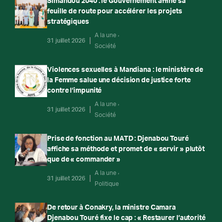
Simandou 2040 : le Gouvernement affine sa
feuille de route pour accélérer les projets
stratégiques
A la une
31 juillet 2026
Société
Violences sexuelles à Mandiana : le ministère de
la Femme salue une décision de justice forte
contre l’impunité
A la une
31 juillet 2026
Société
Prise de fonction au MATD : Djenabou Touré
affiche sa méthode et promet de « servir » plutôt
que de « commander »
A la une
31 juillet 2026
Politique
De retour à Conakry, la ministre Camara
Djenabou Touré fixe le cap : « Restaurer l’autorité