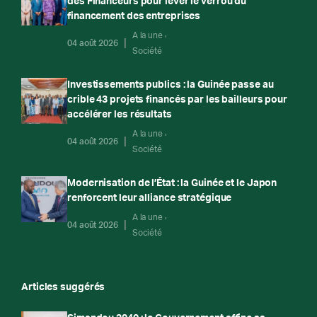
des Financeurs pour lever le verrou du
financement des entreprises
A la une
04 août 2026
Société
Investissements publics : la Guinée passe au
crible 43 projets financés par les bailleurs pour
accélérer les résultats
A la une
04 août 2026
Société
Modernisation de l’État : la Guinée et le Japon
renforcent leur alliance stratégique
A la une
04 août 2026
Société
Articles suggérés