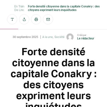
En Train
Forte densité citoyenne dans la capitale Conakry : des
De Lire:
citoyens expriment leurs inquiétudes
Créé par
30 septembre 2025
A la une
Société
Le rédacteur
Forte densité
citoyenne dans la
capitale Conakry :
des citoyens
expriment leurs
inquiétudes