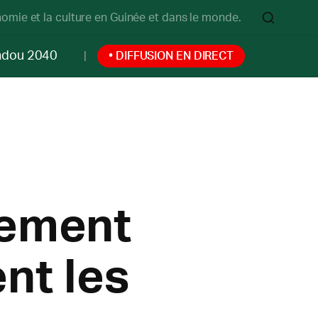
onomie et la culture en Guinée et dans le monde.
ndou 2040
• DIFFUSION EN DIRECT
nement
nt les