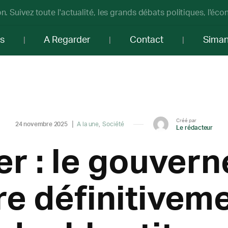
n. Suivez toute l'actualité, les grands débats politiques, l'éc
os
A Regarder
Contact
Sima
Créé par
24 novembre 2025
A la une
Société
Le rédacteur
er : le gouver
re définitiveme