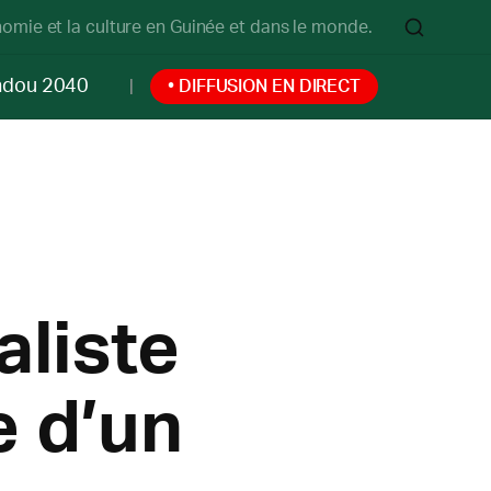
onomie et la culture en Guinée et dans le monde.
ndou 2040
• DIFFUSION EN DIRECT
aliste
e d’un