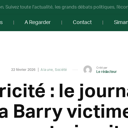
n. Suivez toute l'actualité, les grands débats politiques, l'éc
os
A Regarder
Contact
Sima
Créé par
22 février 2026
A la une
Société
Le rédacteur
ricité : le journ
 Barry victim