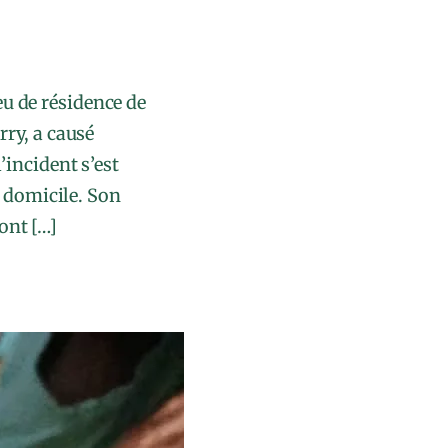
eu de résidence de
rry, a causé
’incident s’est
n domicile. Son
ont […]