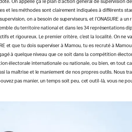
doté. On appelle ça le plan d’action général de supervision d
ches et les méthodes sont clairement indiquées à différents st
la supervision, on a besoin de superviseurs, et l’ONASURE a u
semble du territoire national et dans les 34 représentations di
ctifs et rigoureux. Le premier critère, c’est la localité. On ne
et que tu dois superviser à Mamou, tu es recruté à Mamou. Il y 
agé à quelque niveau que ce soit dans la compétition élector
on électorale internationale ou nationale, ou bien, en tout c
ssi la maîtrise et le maniement de nos propres outils. Nous trav
e pouvez pas manier, un temps soit peu, cet outil-là, vous ne po