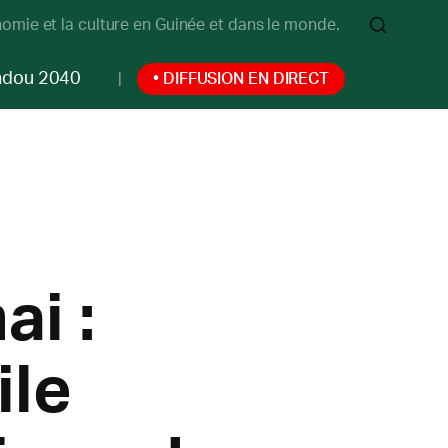
onomie et la culture en Guinée et dans le monde.
ndou 2040
• DIFFUSION EN DIRECT
ai :
ile