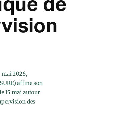
gique de
vision
1 mai 2026,
ASURE) affine son
 le 15 mai autour
supervision des