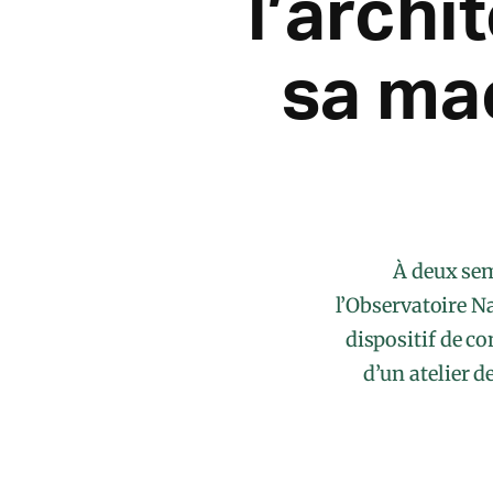
l’archi
sa ma
À deux sem
l’Observatoire N
dispositif de co
d’un atelier d