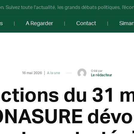
n. Suivez toute l'actualité, les grands débats politiques, l'éc
os
A Regarder
Contact
Sima
Créé par
16 mai 2026
A la une
Le rédacteur
ctions du 31 m
ONASURE dévo