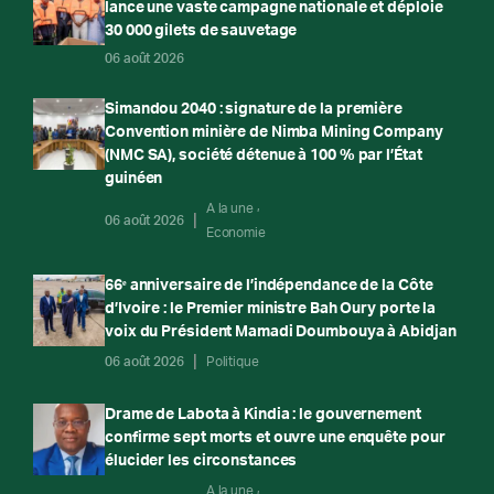
lance une vaste campagne nationale et déploie
30 000 gilets de sauvetage
06 août 2026
Simandou 2040 : signature de la première
Convention minière de Nimba Mining Company
(NMC SA), société détenue à 100 % par l’État
guinéen
A la une
06 août 2026
Economie
66ᵉ anniversaire de l’indépendance de la Côte
d’Ivoire : le Premier ministre Bah Oury porte la
voix du Président Mamadi Doumbouya à Abidjan
06 août 2026
Politique
Drame de Labota à Kindia : le gouvernement
confirme sept morts et ouvre une enquête pour
élucider les circonstances
A la une