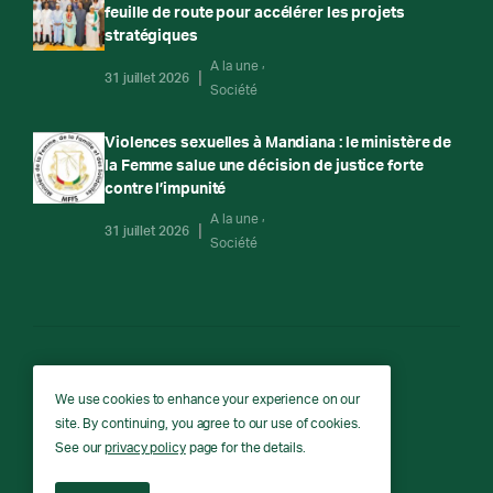
feuille de route pour accélérer les projets
stratégiques
A la une
31 juillet 2026
Société
Violences sexuelles à Mandiana : le ministère de
la Femme salue une décision de justice forte
contre l’impunité
A la une
31 juillet 2026
Société
RTG
We use cookies to enhance your experience on our
site. By continuing, you agree to our use of cookies.
RTG © Copyright 2026 - All rights reserved.
See our
privacy policy
page for the details.