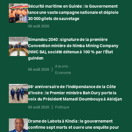
Sécurité maritime en Guinée : le Gouvernement
lance une vaste campagne nationale et déploie
30 000 gilets de sauvetage
06 août 2026
Simandou 2040 : signature de la première
Convention minière de Nimba Mining Company
(NMC SA), société détenue à 100 % par l’État
guinéen
A la une
06 août 2026
Economie
66ᵉ anniversaire de l’indépendance de la Côte
d’Ivoire : le Premier ministre Bah Oury porte la
voix du Président Mamadi Doumbouya à Abidjan
06 août 2026
Politique
Drame de Labota à Kindia : le gouvernement
confirme sept morts et ouvre une enquête pour