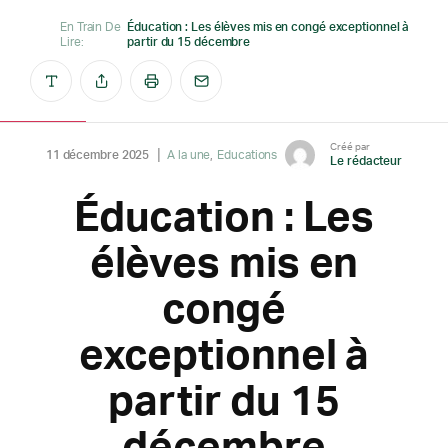
En Train De
Éducation : Les élèves mis en congé exceptionnel à
Lire:
partir du 15 décembre
Créé par
11 décembre 2025
A la une
Educations
Le rédacteur
Éducation : Les
élèves mis en
congé
exceptionnel à
partir du 15
décembre