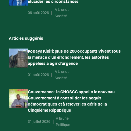
élucider les circonstances
A la une
06 août 2026
Société
Articles suggérés
Kobaya Kinifi: plus de 200 occupants vivent sous
la menace d’un effondrement, les autorités
appelées à agir d’urgence
A la une
01 août 2026
Société
Gouvernance : le CNOSCG appelle le nouveau
Gouvernement à consolider les acquis
démocratiques et à relever les défis de la
Cinquième République
A la une
31 juillet 2026
Politique