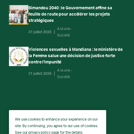
Simandou 2040 : le Gouvernement affine sa
feuille de route pour accélérer les projets
stratégiques
A la une
31 juillet 2026
Société
Violences sexuelles à Mandiana : le ministère de
la Femme salue une décision de justice forte
contre l’impunité
A la une
31 juillet 2026
Société
RTG
We use cookies to enhance your experience on our
site. By continuing, you agree to our use of cookies.
RTG © Copyright 2026 - All rights reserved.
See our
privacy policy
page for the details.