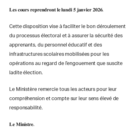
𝐋𝐞𝐬 𝐜𝐨𝐮𝐫𝐬 𝐫𝐞𝐩𝐫𝐞𝐧𝐝𝐫𝐨𝐧𝐭 𝐥𝐞 𝐥𝐮𝐧𝐝𝐢 𝟓 𝐣𝐚𝐧𝐯𝐢𝐞𝐫 𝟐𝟎𝟐𝟔.
Cette disposition vise à faciliter le bon déroulement
du processus électoral et à assurer la sécurité des
apprenants, du personnel éducatif et des
infrastructures scolaires mobilisées pour les
opérations au regard de l’engouement que suscite
ladite élection.
Le Ministère remercie tous les acteurs pour leur
compréhension et compte sur leur sens élevé de
responsabilité.
𝐋𝐞 𝐌𝐢𝐧𝐢𝐬𝐭𝐫𝐞.