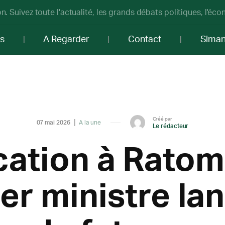
n. Suivez toute l'actualité, les grands débats politiques, l'éc
os
A Regarder
Contact
Sima
Créé par
07 mai 2026
A la une
Le rédacteur
ation à Ratoma
er ministre lan