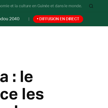
onomie et la culture en Guinée et dans le monde.
ndou 2040
• DIFFUSION EN DIRECT
 : le
ce les