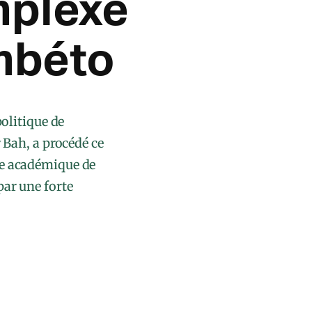
mplexe
mbéto
olitique de
Bah, a procédé ce
xe académique de
ar une forte