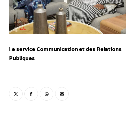
L𝗲 𝘀𝗲𝗿𝘃𝗶𝗰𝗲 𝗖𝗼𝗺𝗺𝘂𝗻𝗶𝗰𝗮𝘁𝗶𝗼𝗻 𝗲𝘁 𝗱𝗲𝘀 𝗥𝗲𝗹𝗮𝘁𝗶𝗼𝗻𝘀
𝗣𝘂𝗯𝗹𝗶𝗾𝘂𝗲𝘀