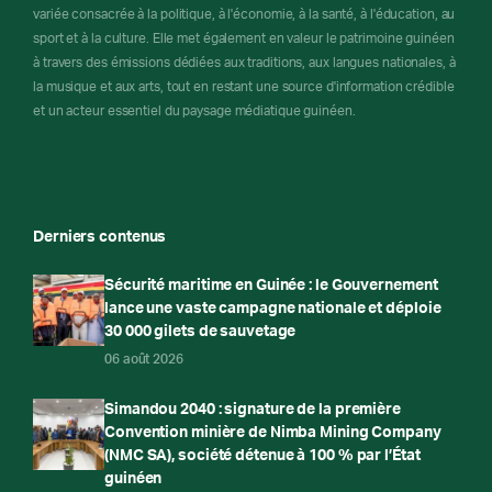
variée consacrée à la politique, à l'économie, à la santé, à l'éducation, au
sport et à la culture. Elle met également en valeur le patrimoine guinéen
à travers des émissions dédiées aux traditions, aux langues nationales, à
la musique et aux arts, tout en restant une source d'information crédible
et un acteur essentiel du paysage médiatique guinéen.
Derniers contenus
Sécurité maritime en Guinée : le Gouvernement
lance une vaste campagne nationale et déploie
30 000 gilets de sauvetage
06 août 2026
Simandou 2040 : signature de la première
Convention minière de Nimba Mining Company
(NMC SA), société détenue à 100 % par l’État
guinéen