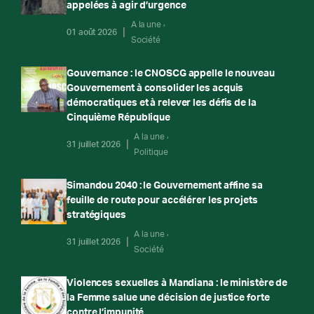
appelées à agir d’urgence
A la une
01 août 2026
Société
Gouvernance : le CNOSCG appelle le nouveau
Gouvernement à consolider les acquis
démocratiques et à relever les défis de la
Cinquième République
A la une
31 juillet 2026
Politique
Simandou 2040 : le Gouvernement affine sa
feuille de route pour accélérer les projets
stratégiques
A la une
31 juillet 2026
Société
Violences sexuelles à Mandiana : le ministère de
la Femme salue une décision de justice forte
contre l’impunité