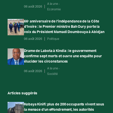
A la une
06 août 2026
Economie
66ᵉ anniversaire de l’indépendance de la Côte
d’Ivoire : le Premier ministre Bah Oury porte la
voix du Président Mamadi Doumbouya à Abidjan
06 août 2026
Politique
Drame de Labota à Kindia : le gouvernement
confirme sept morts et ouvre une enquête pour
élucider les circonstances
A la une
06 août 2026
Société
Articles suggérés
Kobaya Kinifi: plus de 200 occupants vivent sous
la menace d’un effondrement, les autorités