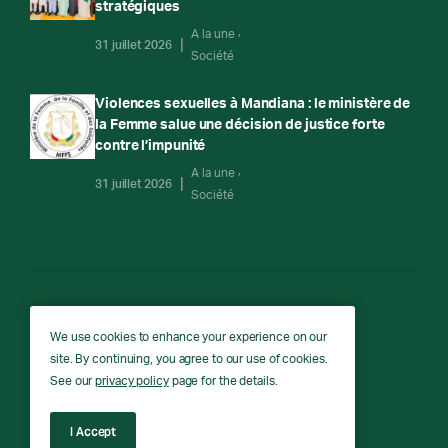
stratégiques
A la une
31 juillet 2026
Société
Violences sexuelles à Mandiana : le ministère de
la Femme salue une décision de justice forte
contre l’impunité
A la une
31 juillet 2026
Société
RTG
We use cookies to enhance your experience on our
site. By continuing, you agree to our use of cookies.
RTG © Copyright 2026 - All rights reserved.
See our
privacy policy
page for the details.
I Accept