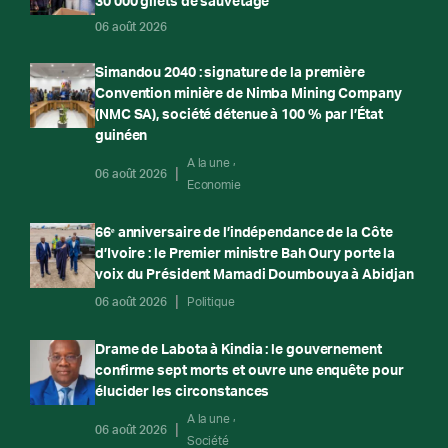
30 000 gilets de sauvetage
06 août 2026
Simandou 2040 : signature de la première
Convention minière de Nimba Mining Company
(NMC SA), société détenue à 100 % par l’État
guinéen
A la une
06 août 2026
Economie
66ᵉ anniversaire de l’indépendance de la Côte
d’Ivoire : le Premier ministre Bah Oury porte la
voix du Président Mamadi Doumbouya à Abidjan
06 août 2026
Politique
Drame de Labota à Kindia : le gouvernement
confirme sept morts et ouvre une enquête pour
élucider les circonstances
A la une
06 août 2026
Société