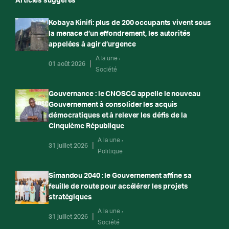
Articles suggérés
Kobaya Kinifi: plus de 200 occupants vivent sous
la menace d’un effondrement, les autorités
appelées à agir d’urgence
A la une
01 août 2026
Société
Gouvernance : le CNOSCG appelle le nouveau
Gouvernement à consolider les acquis
démocratiques et à relever les défis de la
Cinquième République
A la une
31 juillet 2026
Politique
Simandou 2040 : le Gouvernement affine sa
feuille de route pour accélérer les projets
stratégiques
A la une
31 juillet 2026
Société