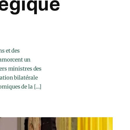
tégique
s et des
 amorcent un
ers ministres des
tion bilatérale
nomiques de la […]