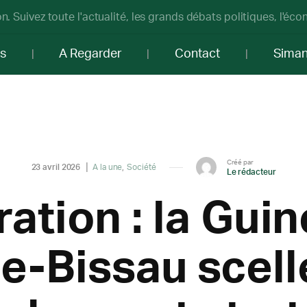
n. Suivez toute l'actualité, les grands débats politiques, l'éc
os
A Regarder
Contact
Sima
Créé par
23 avril 2026
A la une
Société
Le rédacteur
tion : la Guin
e-Bissau scell