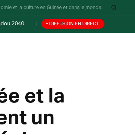
onomie et la culture en Guinée et dans le monde.
ndou 2040
• DIFFUSION EN DIRECT
ée et la
ent un