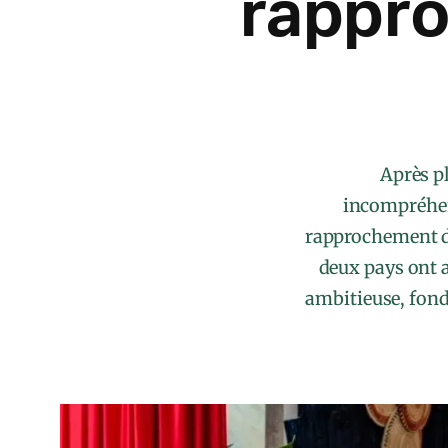
rappro
Après p
incompréhen
rapprochement d’
deux pays ont 
ambitieuse, fondé