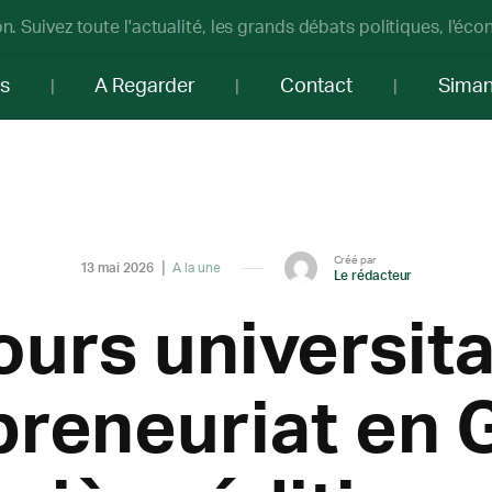
n. Suivez toute l'actualité, les grands débats politiques, l'éc
os
A Regarder
Contact
Sima
Créé par
13 mai 2026
A la une
Le rédacteur
urs universita
preneuriat en 