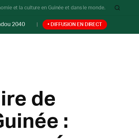
onomie et la culture en Guinée et dans le monde.
ndou 2040
• DIFFUSION EN DIRECT
ire de
Guinée :