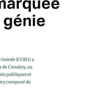
 marquée
e génie
n Guinée (CUEG) a
r de Conakry, au
tés publiques et
jury composé de