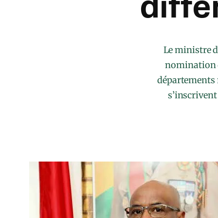
diff
Le ministre d
nomination d
départements m
s’inscrivent