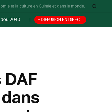
onomie et la culture en Guinée et dans le monde.
ndou 2040
• DIFFUSION EN DIRECT
s DAF
 dans