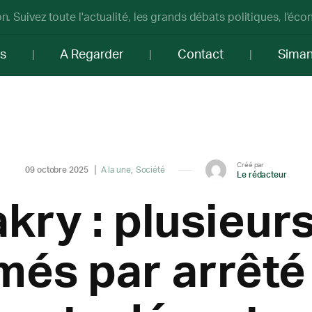
n. Suivez toute l'actualité, les grands débats politiques, l'éc
os
A Regarder
Contact
Sima
Créé par
09 octobre 2025
A la une
Société
Le rédacteur
kry : plusieur
és par arrêté