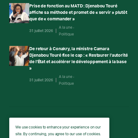
Prise de fonction au MATD : Djenabou Touré
affiche sa méthode et promet de « servir » plutôt
que de « commander »
A la une
31 juillet 2026
Politique
De retour à Conakry, la ministre Camara
Djenabou Touré fixe le cap : « Restaurer l’autorité
de l’État et accélérer le développement à la base
»
A la une
31 juillet 2026
Politique
RTG
We use cookies to enhance your experience on our
site. By continuing, you agree to our use of cookies.