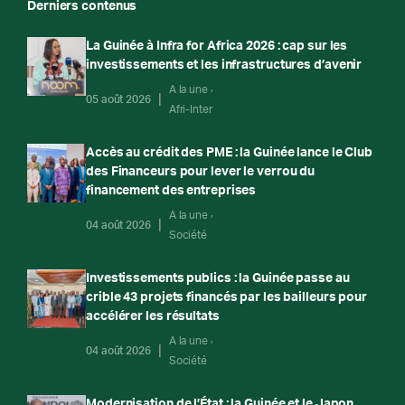
Derniers contenus
La Guinée à Infra for Africa 2026 : cap sur les
investissements et les infrastructures d’avenir
A la une
05 août 2026
Afri-Inter
Accès au crédit des PME : la Guinée lance le Club
des Financeurs pour lever le verrou du
financement des entreprises
A la une
04 août 2026
Société
Investissements publics : la Guinée passe au
crible 43 projets financés par les bailleurs pour
accélérer les résultats
A la une
04 août 2026
Société
Modernisation de l’État : la Guinée et le Japon