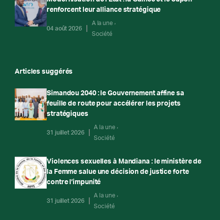
renforcent leur alliance stratégique
A la une
04 août 2026
Société
Articles suggérés
Simandou 2040 : le Gouvernement affine sa
feuille de route pour accélérer les projets
stratégiques
A la une
31 juillet 2026
Société
Violences sexuelles à Mandiana : le ministère de
la Femme salue une décision de justice forte
contre l’impunité
A la une
31 juillet 2026
Société