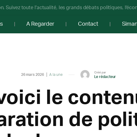
n. Suivez toute l'actualité, les grands débats politiques, l'éc
os
A Regarder
Contact
Sima
Créé par
26 mars 2026
A la une
Le rédacteur
voici le conten
aration de poli