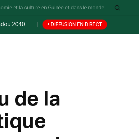
onomie et la culture en Guinée et dans le monde.
ndou 2040
• DIFFUSION EN DIRECT
u de la
tique