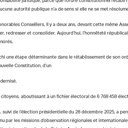
sabilité juridique, parce que l’ordre constitutionnel rétabli 
aucune autorité publique n’a de sens si elle ne se met résolum
orables Conseillers, Il y a deux ans, devant cette même Asse
ser, redresser et consolider. Aujourd’hui, l’honnêteté républi
onorés.
ranchi une étape déterminante dans le rétablissement de son or
ouvelle Constitution, d’un
odernisé,
itoyens, aboutissant à un fichier électoral de 6 768 458 élec
uivi de l’élection présidentielle du 28 décembre 2025, a permis
nu par les missions d’observation régionales et internationales