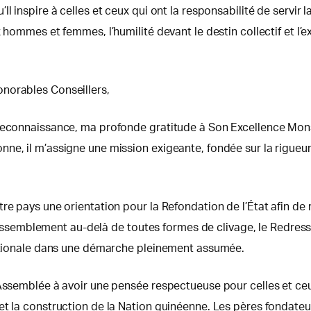
l inspire à celles et ceux qui ont la responsabilité de servir 
 hommes et femmes, l’humilité devant le destin collectif et l’
norables Conseillers,
t reconnaissance, ma profonde gratitude à Son Excellence M
, il m’assigne une mission exigeante, fondée sur la rigueur de l
e pays une orientation pour la Refondation de l’État afin de r
le Rassemblement au-delà de toutes formes de clivage, le Redr
rnationale dans une démarche pleinement assumée.
 Assemblée à avoir une pensée respectueuse pour celles et ceu
et la construction de la Nation guinéenne. Les pères fondate