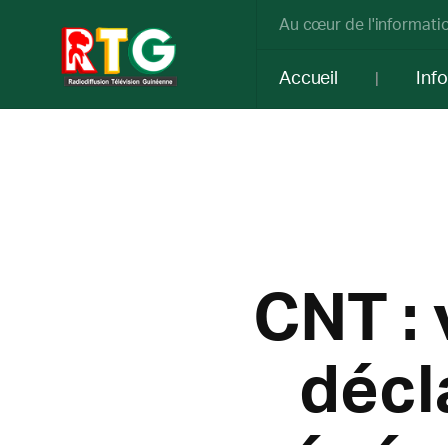
Au cœur de l'informatio
Accueil
Inf
CNT : 
décl