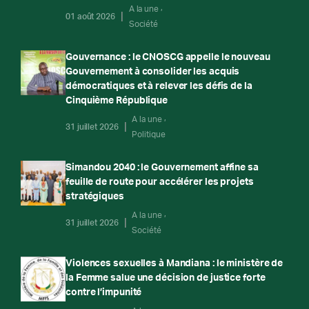
A la une
01 août 2026
Société
Gouvernance : le CNOSCG appelle le nouveau
Gouvernement à consolider les acquis
démocratiques et à relever les défis de la
Cinquième République
A la une
31 juillet 2026
Politique
Simandou 2040 : le Gouvernement affine sa
feuille de route pour accélérer les projets
stratégiques
A la une
31 juillet 2026
Société
Violences sexuelles à Mandiana : le ministère de
la Femme salue une décision de justice forte
contre l’impunité