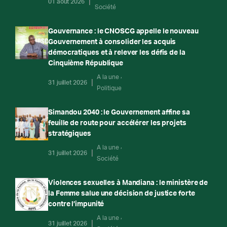
01 août 2026
Société
Gouvernance : le CNOSCG appelle le nouveau
Gouvernement à consolider les acquis
démocratiques et à relever les défis de la
Cinquième République
A la une
31 juillet 2026
Politique
Simandou 2040 : le Gouvernement affine sa
feuille de route pour accélérer les projets
stratégiques
A la une
31 juillet 2026
Société
Violences sexuelles à Mandiana : le ministère de
la Femme salue une décision de justice forte
contre l’impunité
A la une
31 juillet 2026