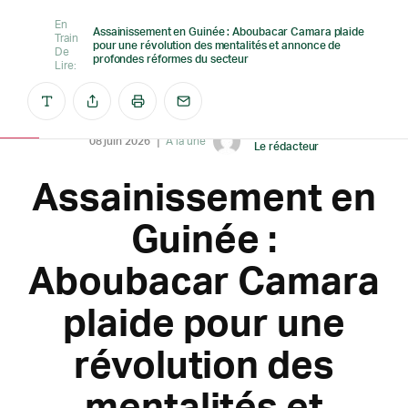
En
Assainissement en Guinée : Aboubacar Camara plaide
Train
pour une révolution des mentalités et annonce de
De
profondes réformes du secteur
Lire:
Créé par
08 juin 2026
A la une
Le rédacteur
Assainissement en
Guinée :
Aboubacar Camara
plaide pour une
révolution des
mentalités et