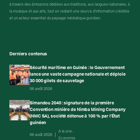
à travers des émissions dédiées aux traditions, aux langues nationales, à
la musique et aux arts, tout en restant une source d'information crédible
et un acteur essentiel du paysage médiatique guinéen.
Derniers contenus
Sécurité maritime en Guinée : le Gouvernement
lance une vaste campagne nationale et déploie
30 000 gilets de sauvetage
06 août 2026
Simandou 2040 : signature de la première
Convention minière de Nimba Mining Company
(NMC SA), société détenue à 100 % par l’État
guinéen
A la une
06 août 2026
Economie