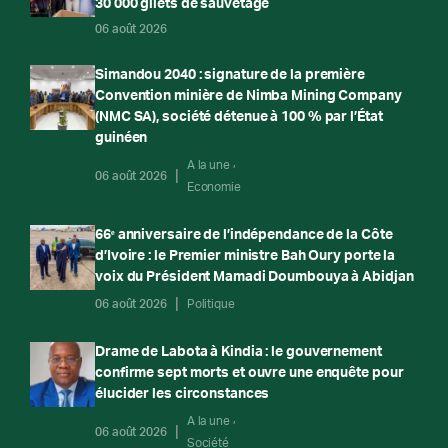
30 000 gilets de sauvetage
06 août 2026
Simandou 2040 : signature de la première
Convention minière de Nimba Mining Company
(NMC SA), société détenue à 100 % par l’État
guinéen
A la une
06 août 2026
Economie
66ᵉ anniversaire de l’indépendance de la Côte
d’Ivoire : le Premier ministre Bah Oury porte la
voix du Président Mamadi Doumbouya à Abidjan
06 août 2026
Politique
Drame de Labota à Kindia : le gouvernement
confirme sept morts et ouvre une enquête pour
élucider les circonstances
A la une
06 août 2026
Société