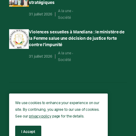
stratégiques
A la une
31 juillet 2026
Société
Violences sexuelles à Mandiana : le ministère de
la Femme salue une décision de justice forte
contre l’impunité
A la une
31 juillet 2026
Société
RTG
We use cookies to enhance your experience on our
site. By continuing, you agree to our use of cookies.
RTG © Copyright 2026 - All rights reserved.
See our
privacy policy
page for the details.
I Accept