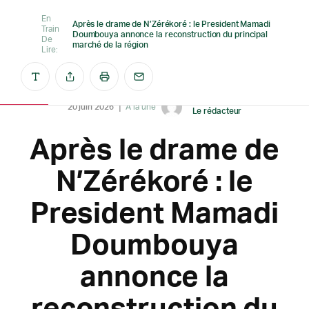
En
Après le drame de N’Zérékoré : le President Mamadi
Train
Doumbouya annonce la reconstruction du principal
De
marché de la région
Lire:
Créé par
20 juin 2026
A la une
Le rédacteur
Après le drame de
N’Zérékoré : le
President Mamadi
Doumbouya
annonce la
reconstruction du