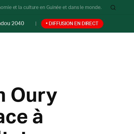
onomie et la culture en Guinée et dans le monde.
ndou 2040
• DIFFUSION EN DIRECT
h Oury
ace à