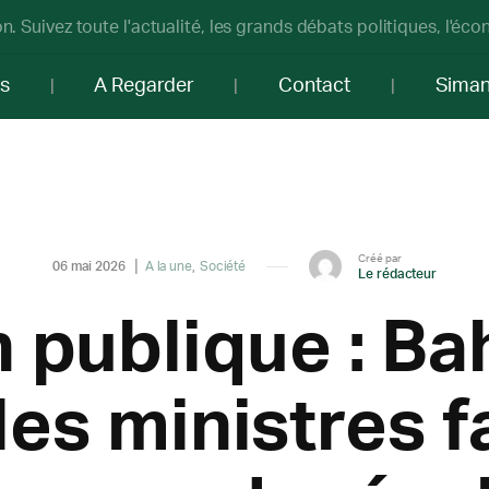
n. Suivez toute l'actualité, les grands débats politiques, l'éc
os
A Regarder
Contact
Sima
Créé par
06 mai 2026
A la une
Société
Le rédacteur
n publique : Ba
les ministres f