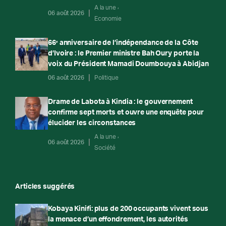
A la une
06 août 2026
Economie
66ᵉ anniversaire de l’indépendance de la Côte
d’Ivoire : le Premier ministre Bah Oury porte la
voix du Président Mamadi Doumbouya à Abidjan
06 août 2026
Politique
Drame de Labota à Kindia : le gouvernement
confirme sept morts et ouvre une enquête pour
élucider les circonstances
A la une
06 août 2026
Société
Articles suggérés
Kobaya Kinifi: plus de 200 occupants vivent sous
la menace d’un effondrement, les autorités