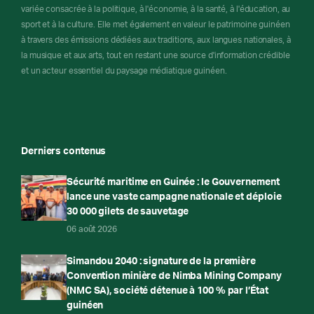
variée consacrée à la politique, à l'économie, à la santé, à l'éducation, au
sport et à la culture. Elle met également en valeur le patrimoine guinéen
à travers des émissions dédiées aux traditions, aux langues nationales, à
la musique et aux arts, tout en restant une source d'information crédible
et un acteur essentiel du paysage médiatique guinéen.
Derniers contenus
Sécurité maritime en Guinée : le Gouvernement
lance une vaste campagne nationale et déploie
30 000 gilets de sauvetage
06 août 2026
Simandou 2040 : signature de la première
Convention minière de Nimba Mining Company
(NMC SA), société détenue à 100 % par l’État
guinéen