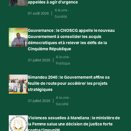
appelées à agir d’urgence
A la une
01 août 2026
Société
Gouvernance : le CNOSCG appelle le nouveau
Gouvernement à consolider les acquis
démocratiques et à relever les défis de la
Cinquième République
A la une
31 juillet 2026
Politique
Simandou 2040 : le Gouvernement affine sa
feuille de route pour accélérer les projets
stratégiques
A la une
31 juillet 2026
Société
Violences sexuelles à Mandiana : le ministère de
la Femme salue une décision de justice forte
contre l’impunité