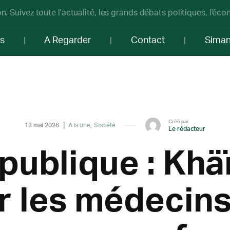
n. Suivez toute l'actualité, les grands débats politiques, l'éc
os
A Regarder
Contact
Sima
Créé par
13 mai 2026
A la une
Société
Le rédacteur
publique : Khäï
r les médecin