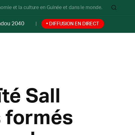
onomie et la culture en Guinée et dans le monde.
ndou 2040
• DIFFUSION EN DIRECT
té Sall
s formés