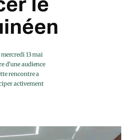
er le
uinéen
e mercredi 13 mai
dre d’une audience
tte rencontre a
iciper activement