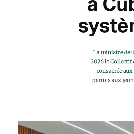
à Cu
systè
La ministre de l
2026 le Collectif
consacrée aux 
permis aux jeune