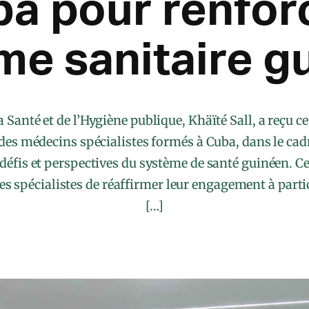
ba pour renforc
me sanitaire g
a Santé et de l’Hygiène publique, Khäïté Sall, a reçu c
 des médecins spécialistes formés à Cuba, dans le ca
défis et perspectives du système de santé guinéen. Ce
s spécialistes de réaffirmer leur engagement à part
[…]