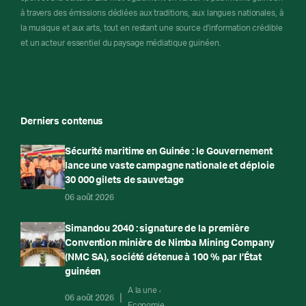
à travers des émissions dédiées aux traditions, aux langues nationales, à
la musique et aux arts, tout en restant une source d'information crédible
et un acteur essentiel du paysage médiatique guinéen.
Derniers contenus
Sécurité maritime en Guinée : le Gouvernement
lance une vaste campagne nationale et déploie
30 000 gilets de sauvetage
06 août 2026
Simandou 2040 : signature de la première
Convention minière de Nimba Mining Company
(NMC SA), société détenue à 100 % par l’État
guinéen
A la une
06 août 2026
Economie