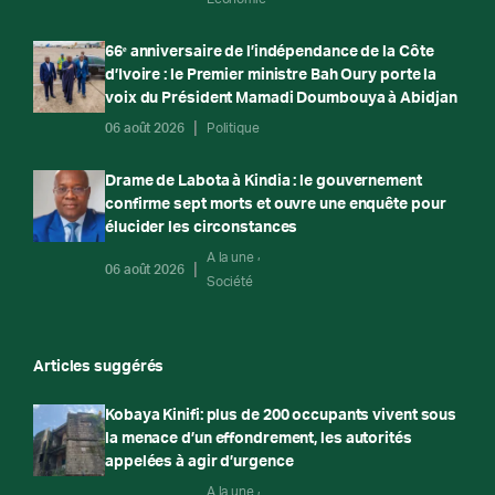
66ᵉ anniversaire de l’indépendance de la Côte
d’Ivoire : le Premier ministre Bah Oury porte la
voix du Président Mamadi Doumbouya à Abidjan
06 août 2026
Politique
Drame de Labota à Kindia : le gouvernement
confirme sept morts et ouvre une enquête pour
élucider les circonstances
A la une
06 août 2026
Société
Articles suggérés
Kobaya Kinifi: plus de 200 occupants vivent sous
la menace d’un effondrement, les autorités
appelées à agir d’urgence
A la une