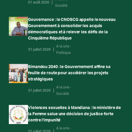
01 août 2026
Société
Gouvernance : le CNOSCG appelle le nouveau
Gouvernement à consolider les acquis
démocratiques et à relever les défis de la
Cinquième République
A la une
31 juillet 2026
Politique
Simandou 2040 : le Gouvernement affine sa
feuille de route pour accélérer les projets
stratégiques
A la une
31 juillet 2026
Société
Violences sexuelles à Mandiana : le ministère de
la Femme salue une décision de justice forte
contre l’impunité
A la une
31 juillet 2026