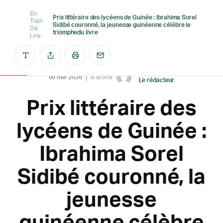
En
Prix littéraire des lycéens de Guinée : Ibrahima Sorel
Train
Sidibé couronné, la jeunesse guinéenne célèbre le
De
triomphedu livre
Lire:
Créé par
09 mai 2026
A la une
Le rédacteur
Prix littéraire des
lycéens de Guinée :
Ibrahima Sorel
Sidibé couronné, la
jeunesse
guinéenne célèbre