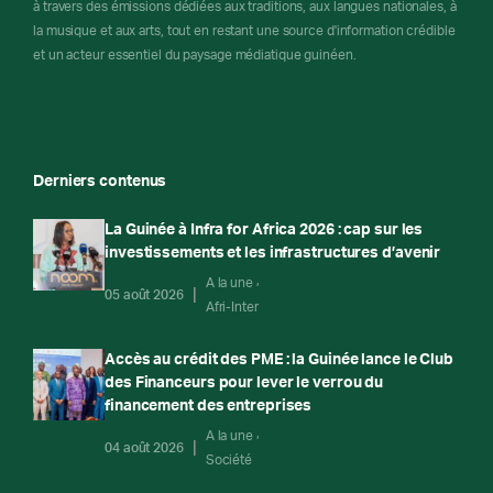
à travers des émissions dédiées aux traditions, aux langues nationales, à
la musique et aux arts, tout en restant une source d'information crédible
et un acteur essentiel du paysage médiatique guinéen.
Derniers contenus
La Guinée à Infra for Africa 2026 : cap sur les
investissements et les infrastructures d’avenir
A la une
05 août 2026
Afri-Inter
Accès au crédit des PME : la Guinée lance le Club
des Financeurs pour lever le verrou du
financement des entreprises
A la une
04 août 2026
Société