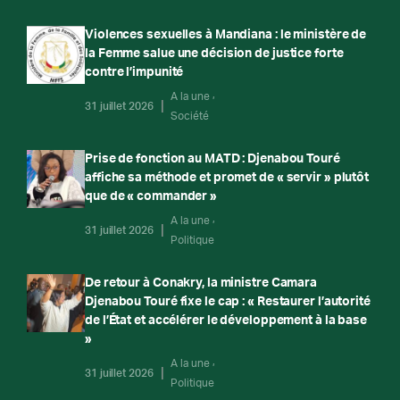
Violences sexuelles à Mandiana : le ministère de
la Femme salue une décision de justice forte
contre l’impunité
A la une
31 juillet 2026
Société
Prise de fonction au MATD : Djenabou Touré
affiche sa méthode et promet de « servir » plutôt
que de « commander »
A la une
31 juillet 2026
Politique
De retour à Conakry, la ministre Camara
Djenabou Touré fixe le cap : « Restaurer l’autorité
de l’État et accélérer le développement à la base
»
A la une
31 juillet 2026
Politique