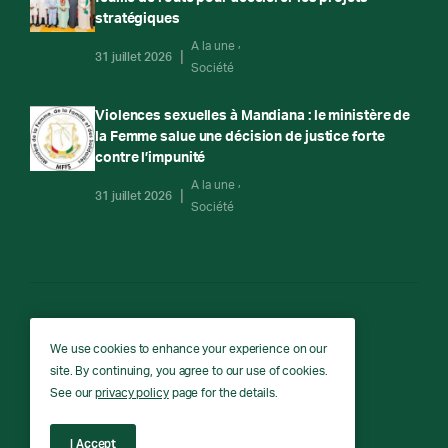
stratégiques
A la une
31 juillet 2026
Société
Violences sexuelles à Mandiana : le ministère de
la Femme salue une décision de justice forte
contre l’impunité
A la une
31 juillet 2026
Société
RTG
We use cookies to enhance your experience on our
site. By continuing, you agree to our use of cookies.
RTG © Copyright 2026 - All rights reserved.
See our
privacy policy
page for the details.
I Accept