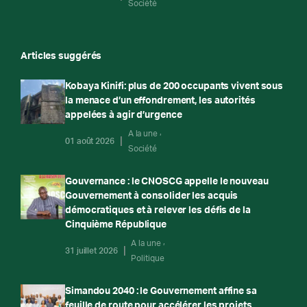
Société
Articles suggérés
Kobaya Kinifi: plus de 200 occupants vivent sous
la menace d’un effondrement, les autorités
appelées à agir d’urgence
A la une
01 août 2026
Société
Gouvernance : le CNOSCG appelle le nouveau
Gouvernement à consolider les acquis
démocratiques et à relever les défis de la
Cinquième République
A la une
31 juillet 2026
Politique
Simandou 2040 : le Gouvernement affine sa
feuille de route pour accélérer les projets