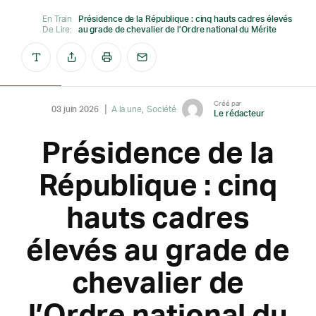
En Train
Présidence de la République : cinq hauts cadres élevés
De Lire:
au grade de chevalier de l’Ordre national du Mérite
Créé par
03 juin 2026
A la une
Société
Le rédacteur
Présidence de la
République : cinq
hauts cadres
élevés au grade de
chevalier de
l’Ordre national du