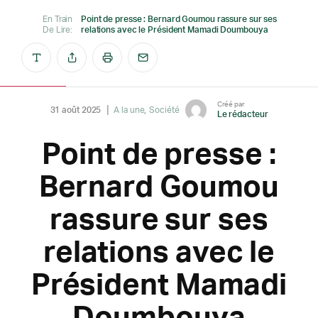
En Train
Point de presse : Bernard Goumou rassure sur ses
De Lire:
relations avec le Président Mamadi Doumbouya
Créé par
31 août 2025
A la une
Société
Le rédacteur
Point de presse :
Bernard Goumou
rassure sur ses
relations avec le
Président Mamadi
Doumbouya