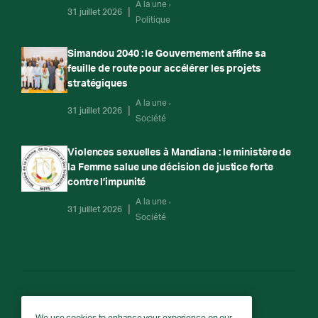
A la une
31 juillet 2026
Politique
Simandou 2040 : le Gouvernement affine sa
feuille de route pour accélérer les projets
stratégiques
A la une
31 juillet 2026
Société
Violences sexuelles à Mandiana : le ministère de
la Femme salue une décision de justice forte
contre l’impunité
A la une
31 juillet 2026
Société
RTG