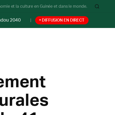
onomie et la culture en Guinée et dans le monde.
ndou 2040
• DIFFUSION EN DIRECT
nement
rurales