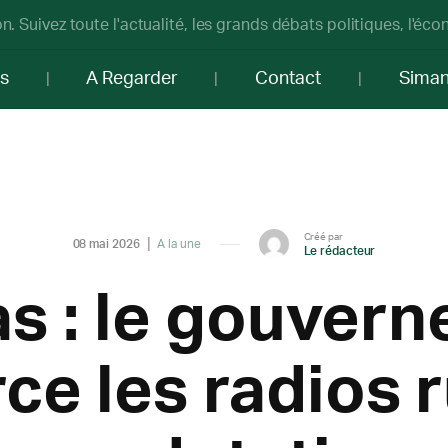
n. Suivez toute l'actualité, les grands débats politiques, l'éc
os
A Regarder
Contact
Sima
Créé par
08 mai 2026
A la une
Le rédacteur
s : le gouver
ce les radios 