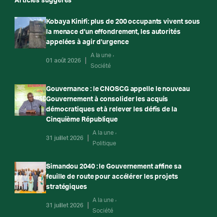
Articles suggérés
Kobaya Kinifi: plus de 200 occupants vivent sous
la menace d’un effondrement, les autorités
appelées à agir d’urgence
A la une
01 août 2026
Société
Gouvernance : le CNOSCG appelle le nouveau
Gouvernement à consolider les acquis
démocratiques et à relever les défis de la
Cinquième République
A la une
31 juillet 2026
Politique
Simandou 2040 : le Gouvernement affine sa
feuille de route pour accélérer les projets
stratégiques
A la une
31 juillet 2026
Société