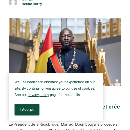
Bouka Barry
We use cookies to enhance your experience on our
site. By continuing, you agree to our use of cookies.
See our
privacy policy
page for the details.
24 juillet 2026
A la une
Politique
Présidence de la République : un décret crée
I Accept
le poste de Chef de cabinet civil
Le Président de la République, Mamadi Doumbouya, a procédé à