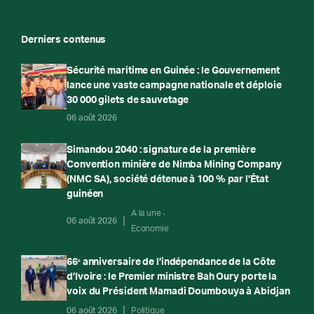
Derniers contenus
Sécurité maritime en Guinée : le Gouvernement
lance une vaste campagne nationale et déploie
30 000 gilets de sauvetage
06 août 2026
Simandou 2040 : signature de la première
Convention minière de Nimba Mining Company
(NMC SA), société détenue à 100 % par l’État
guinéen
A la une
06 août 2026
Economie
66ᵉ anniversaire de l’indépendance de la Côte
d’Ivoire : le Premier ministre Bah Oury porte la
voix du Président Mamadi Doumbouya à Abidjan
06 août 2026
Politique