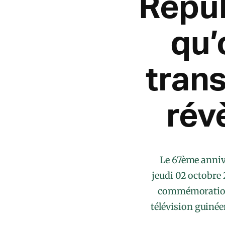
Répub
qu’
trans
rév
Le 67ème annive
jeudi 02 octobre 
commémoration, 
télévision guiné