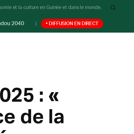
onomie et la culture en Guinée et dans le monde.
ndou 2040
• DIFFUSION EN DIRECT
025 : «
e de la