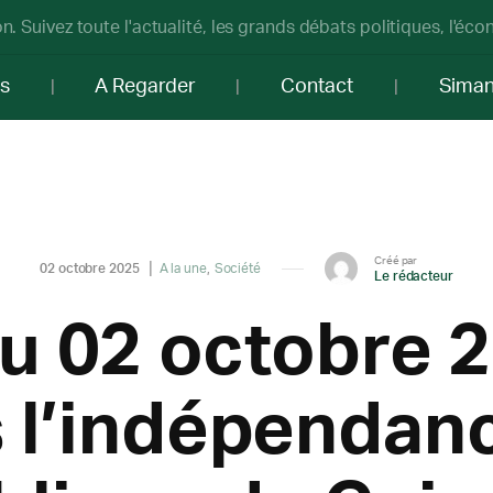
n. Suivez toute l'actualité, les grands débats politiques, l'éc
os
A Regarder
Contact
Sima
Créé par
02 octobre 2025
A la une
Société
Le rédacteur
u 02 octobre 2
 l’indépendanc