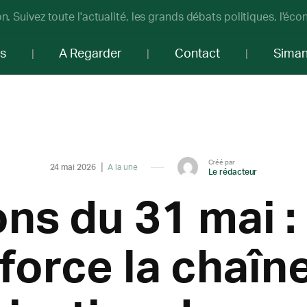
n. Suivez toute l'actualité, les grands débats politiques, l'éc
os
A Regarder
Contact
Sima
Créé par
24 mai 2026
A la une
Le rédacteur
ons du 31 mai :
force la chaîn