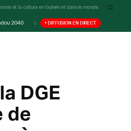
onomie et la culture en Guinée et dans le monde.
ndou 2040
• DIFFUSION EN DIRECT
 la DGE
e de