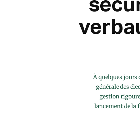
sécur
verbau
À quelques jours 
générale des éle
gestion rigour
lancement de la 