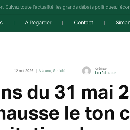
n. Suivez toute l'actualité, les grands débats politiques, l'éc
os
A Regarder
Contact
Sima
Créé par
12 mai 2026
A la une
Société
Le rédacteur
ns du 31 mai 2
ausse le ton 