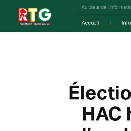
Au cœur de l'informatio
Accueil
Inf
Électio
HAC h