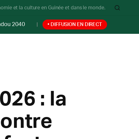
onomie et la culture en Guinée et dans le monde.
ndou 2040
• DIFFUSION EN DIRECT
026 : la
contre