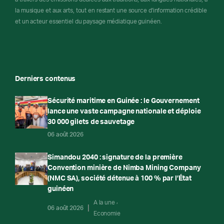
la musique et aux arts, tout en restant une source d'information crédible
et un acteur essentiel du paysage médiatique guinéen.
Derniers contenus
Sécurité maritime en Guinée : le Gouvernement
lance une vaste campagne nationale et déploie
30 000 gilets de sauvetage
06 août 2026
Simandou 2040 : signature de la première
Convention minière de Nimba Mining Company
(NMC SA), société détenue à 100 % par l’État
guinéen
A la une
06 août 2026
Economie