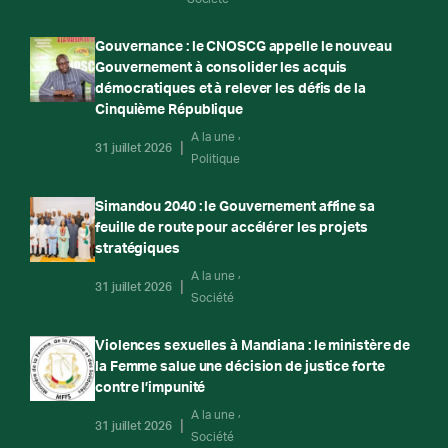
Gouvernance : le CNOSCG appelle le nouveau
Gouvernement à consolider les acquis
démocratiques et à relever les défis de la
Cinquième République
A la une
31 juillet 2026
Politique
Simandou 2040 : le Gouvernement affine sa
feuille de route pour accélérer les projets
stratégiques
A la une
31 juillet 2026
Société
Violences sexuelles à Mandiana : le ministère de
la Femme salue une décision de justice forte
contre l’impunité
A la une
31 juillet 2026
Société