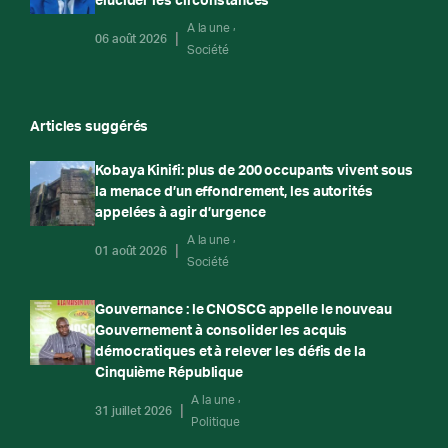
élucider les circonstances
A la une
06 août 2026
Société
Articles suggérés
Kobaya Kinifi: plus de 200 occupants vivent sous
la menace d’un effondrement, les autorités
appelées à agir d’urgence
A la une
01 août 2026
Société
Gouvernance : le CNOSCG appelle le nouveau
Gouvernement à consolider les acquis
démocratiques et à relever les défis de la
Cinquième République
A la une
31 juillet 2026
Politique