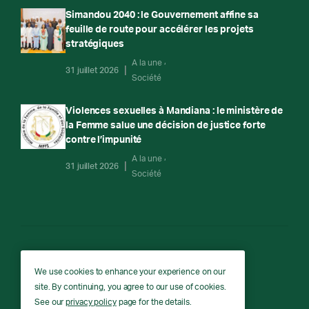
Simandou 2040 : le Gouvernement affine sa
feuille de route pour accélérer les projets
stratégiques
A la une
31 juillet 2026
Société
Violences sexuelles à Mandiana : le ministère de
la Femme salue une décision de justice forte
contre l’impunité
A la une
31 juillet 2026
Société
RTG
We use cookies to enhance your experience on our
site. By continuing, you agree to our use of cookies.
RTG © Copyright 2026 - All rights reserved.
See our
privacy policy
page for the details.