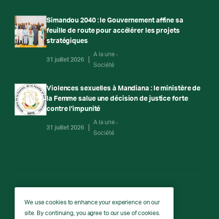
Simandou 2040 : le Gouvernement affine sa
feuille de route pour accélérer les projets
stratégiques
A la une
31 juillet 2026
Société
Violences sexuelles à Mandiana : le ministère de
la Femme salue une décision de justice forte
contre l’impunité
A la une
31 juillet 2026
Société
RTG
We use cookies to enhance your experience on our
site. By continuing, you agree to our use of cookies.