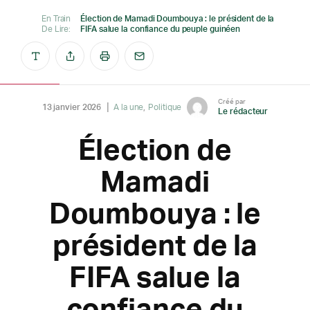
En Train
Élection de Mamadi Doumbouya : le président de la
De Lire:
FIFA salue la confiance du peuple guinéen
Créé par
13 janvier 2026
A la une
Politique
Le rédacteur
Élection de
Mamadi
Doumbouya : le
président de la
FIFA salue la
confiance du