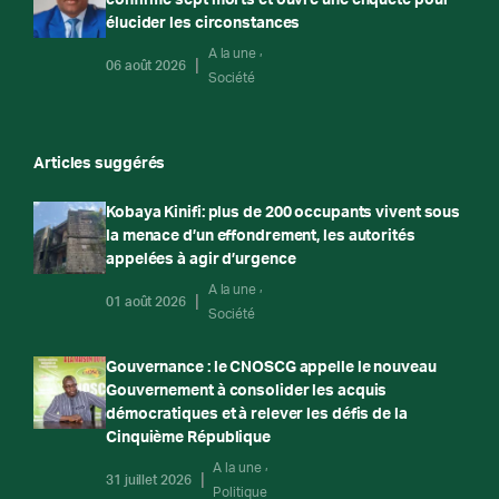
élucider les circonstances
A la une
06 août 2026
Société
Articles suggérés
Kobaya Kinifi: plus de 200 occupants vivent sous
la menace d’un effondrement, les autorités
appelées à agir d’urgence
A la une
01 août 2026
Société
Gouvernance : le CNOSCG appelle le nouveau
Gouvernement à consolider les acquis
démocratiques et à relever les défis de la
Cinquième République
A la une
31 juillet 2026
Politique