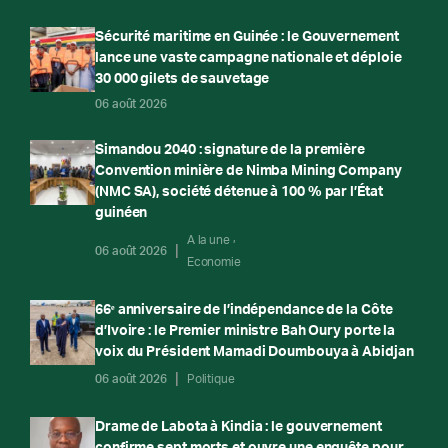
Sécurité maritime en Guinée : le Gouvernement
lance une vaste campagne nationale et déploie
30 000 gilets de sauvetage
06 août 2026
Simandou 2040 : signature de la première
Convention minière de Nimba Mining Company
(NMC SA), société détenue à 100 % par l’État
guinéen
A la une
06 août 2026
Economie
66ᵉ anniversaire de l’indépendance de la Côte
d’Ivoire : le Premier ministre Bah Oury porte la
voix du Président Mamadi Doumbouya à Abidjan
06 août 2026
Politique
Drame de Labota à Kindia : le gouvernement
confirme sept morts et ouvre une enquête pour