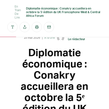
En
Diplomatie économique : Conakry accueillera en
Train
octobre la 5ᵉ édition du UK Francophone West & Central
De
Africa Forum
Lire:
Créé par
23 mai 2026
A la une
Le rédacteur
Diplomatie
économique :
Conakry
accueillera en
octobre la 5ᵉ
édition du UK