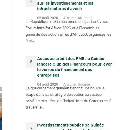
3
sur les investissements et les
infrastructures d’avenir
05 août 2026
A la une
Afri-Inter
La République de Guinée prend une part active au
Forum Infra for Africa 2026 et à l’Assemblée
générale des actionnaires d’Africa50, organisés les
5 et...
Accès au crédit des PME : la Guinée
5
lance le Club des Financeurs pour lever
le verrou du financement des
entreprises
04 août 2026
A la une
Société
Le gouvernement guinéen franchit une nouvelle
étape dans sa stratégie de soutien au secteur
privé. Le ministère de l’Industrie et du Commerce, à
travers le...
Investissements publics : la Guinée
7