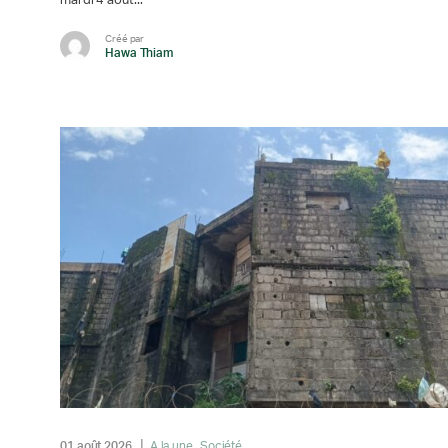
mardi 4 août...
Créé par
Hawa Thiam
01 août 2026
A la une
Société