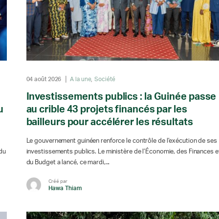
04 août 2026
A la une
Société
Investissements publics : la Guinée passe
u
au crible 43 projets financés par les
bailleurs pour accélérer les résultats
Le gouvernement guinéen renforce le contrôle de l’exécution de ses
 du
investissements publics. Le ministère de l’Économie, des Finances e
du Budget a lancé, ce mardi,...
Créé par
Hawa Thiam