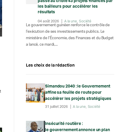
passe au crible 43 projets financés par
les bailleurs pour accélérer les
résultats
04 août 2026
A la une
Société
Le gouvernement guinéen renforce le contrôle de
l’exécution de ses investissements publics. Le
ministère de l’Économie, des Finances et du Budget
a lancé, ce mardi,...
Les choix de la rédaction
Simandou 2040 : le Gouvernement
t
affine sa feuille de route pour
accélérer les projets stratégiques
31 juillet 2026
A la une
Société
Insécurité routière :
le gouvernement annonce un plan