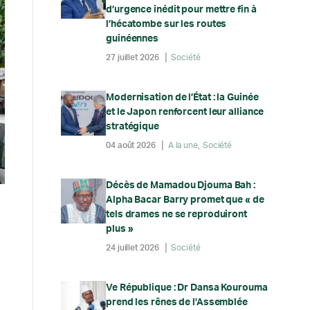
d’urgence inédit pour mettre fin à
l’hécatombe sur les routes
guinéennes
27 juillet 2026
Société
Modernisation de l’État : la Guinée
et le Japon renforcent leur alliance
stratégique
04 août 2026
A la une
Société
Décès de Mamadou Djouma Bah :
Alpha Bacar Barry promet que « de
tels drames ne se reproduiront
plus »
24 juillet 2026
Société
Ve République : Dr Dansa Kourouma
prend les rênes de l’Assemblée