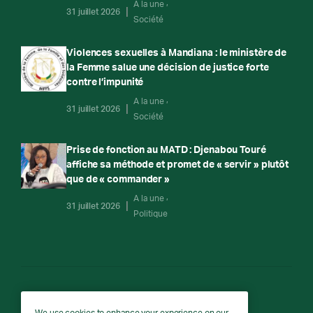
A la une
31 juillet 2026
Société
Violences sexuelles à Mandiana : le ministère de
la Femme salue une décision de justice forte
contre l’impunité
A la une
31 juillet 2026
Société
Prise de fonction au MATD : Djenabou Touré
affiche sa méthode et promet de « servir » plutôt
que de « commander »
A la une
31 juillet 2026
Politique
RTG