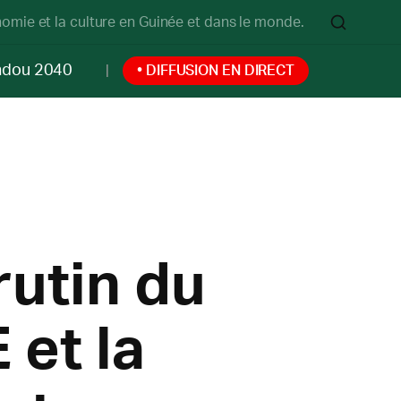
onomie et la culture en Guinée et dans le monde.
ndou 2040
• DIFFUSION EN DIRECT
rutin du
 et la