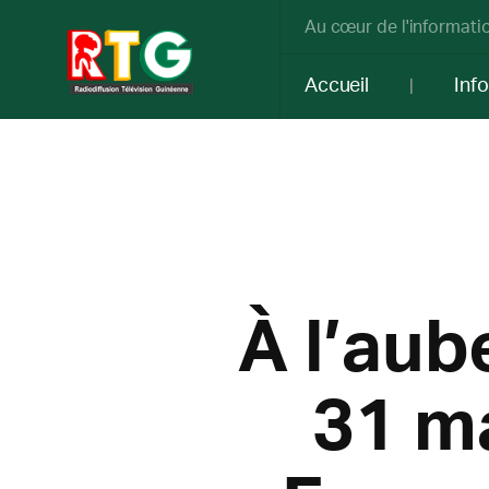
Au cœur de l'informatio
Accueil
Inf
À l’aub
31 ma