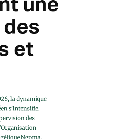
nt une
 des
s et
2026, la dynamique
en s’intensifie.
pervision des
l’Organisation
Angélique Ngoma,