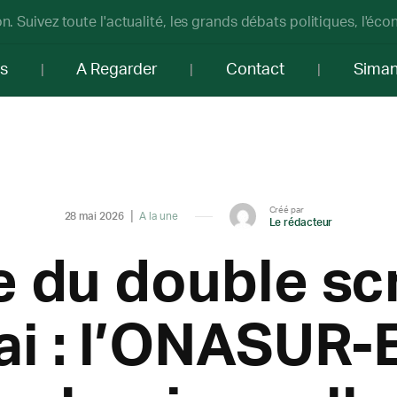
n. Suivez toute l'actualité, les grands débats politiques, l'éc
os
A Regarder
Contact
Sima
Créé par
28 mai 2026
A la une
Le rédacteur
e du double sc
i : l’ONASUR-E