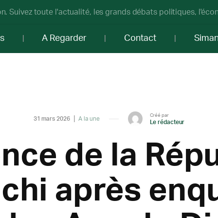
n. Suivez toute l'actualité, les grands débats politiques, l'éc
os
A Regarder
Contact
Sima
Créé par
31 mars 2026
A la une
Le rédacteur
nce de la Répu
chi après enq