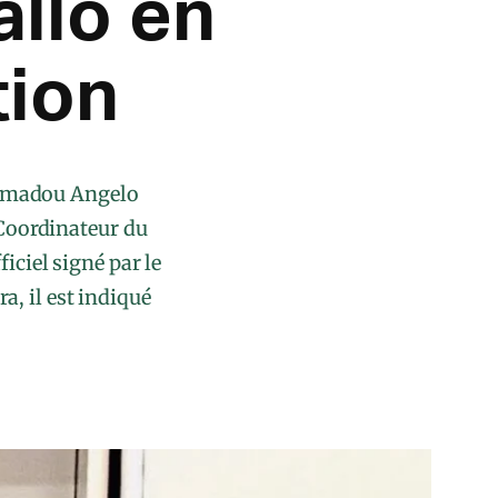
llo en
tion
 Mamadou Angelo
 Coordinateur du
iciel signé par le
a, il est indiqué