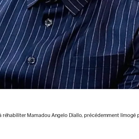
 à réhabiliter Mamadou Angelo Diallo, précédemment limogé p