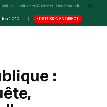
onomie et la culture en Guinée et dans le monde.
ndou 2040
• DIFFUSION EN DIRECT
blique :
uête,